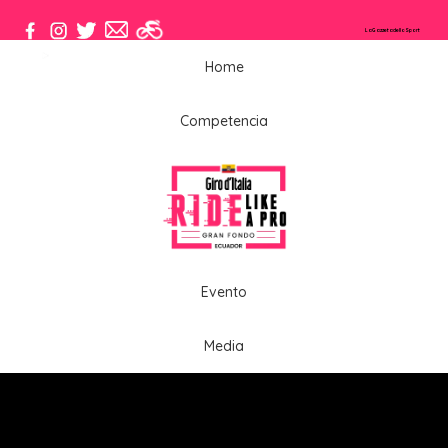
LaGazzetadelloSport
El Maillot
#GirodItaliaRideLikeaProEcuador
Home
Competencia
Evento
Media